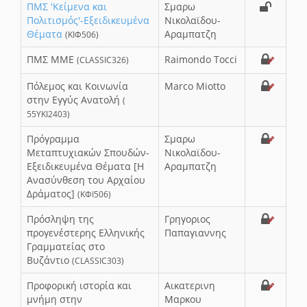
ΠΜΣ 'Κείμενα και
Σμαρω
Πολιτισμός'-Εξειδικευμένα
Νικολαϊδου-
Θέματα
Αραμπατζη
(ΚΙΦ506)
ΠΜΣ ΜΜΕ
Raimondo Tocci
(CLASSIC326)
Πόλεμος και Κοινωνία
Marco Miotto
στην Εγγύς Ανατολή
(
55ΥΚΙ2403)
Πρόγραμμα
Σμαρω
Μεταπτυχιακών Σπουδών-
Νικολαϊδου-
Εξειδικευμένα Θέματα [Η
Αραμπατζη
Ανασύνθεση του Αρχαίου
Δράματος]
(ΚΦΙ506)
Πρόσληψη της
Γρηγοριος
προγενέστερης Ελληνικής
Παπαγιαννης
Γραμματείας στο
Βυζάντιο
(CLASSIC303)
Προφορική ιστορία και
Αικατερινη
μνήμη στην
Μαρκου