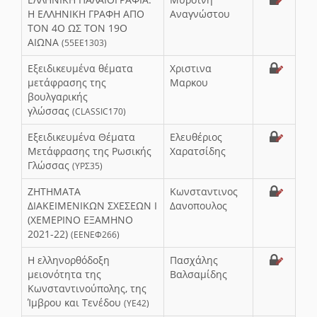
Η ΕΛΛΗΝΙΚΗ ΓΡΑΦΗ ΑΠΟ
Αναγνώστου
ΤΟΝ 4Ο ΩΣ ΤΟΝ 19Ο
ΑΙΩΝΑ
(55ΕΕ1303)
Εξειδικευμένα θέματα
Χριστινα
μετάφρασης της
Μαρκου
βουλγαρικής
γλώσσας
(CLASSIC170)
Εξειδικευμένα Θέματα
Ελευθέριος
Μετάφρασης της Ρωσικής
Χαρατσίδης
Γλώσσας
(ΥΡΣ35)
ΖΗΤΗΜΑΤΑ
Κωνσταντινος
ΔΙΑΚΕΙΜΕΝΙΚΩΝ ΣΧΕΣΕΩΝ Ι
Δανοπουλος
(ΧΕΜΕΡΙΝΟ ΕΞΑΜΗΝΟ
2021-22)
(ΕΕΝΕΦ266)
Η ελληνορθόδοξη
Πασχάλης
μειονότητα της
Βαλσαμίδης
Κωνσταντινούπολης, της
Ίμβρου και Τενέδου
(ΥΕ42)