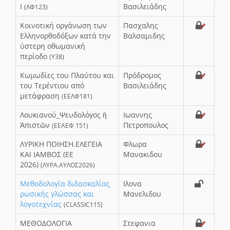
I
Βασιλειάδης
(ΛΦ123)
Κοινοτική οργάνωση των
Πασχαλης
Ελληνορθοδόξων κατά την
Βαλσαμιδης
ύστερη οθωμανική
περίοδο
(Υ38)
Κωμωδίες του Πλαύτου και
Πρόδρομος
του Τερέντιου από
Βασιλειάδης
μετάφραση
(ΕΕΛΦ181)
Λουκιανού_Ψευδολόγος ἢ
Ιωαννης
Ἀπιστῶν
Πετροπουλος
(ΕΕΑΕΦ 151)
ΛΥΡΙΚΗ ΠΟΙΗΣΗ.ΕΛΕΓΕΙΑ
Φλωρα
ΚΑΙ ΙΑΜΒΟΣ (ΕΕ
Μανακιδου
2026)
(ΛΥΡΑ.ΑΥΛΟΣ2026)
Μεθοδολογία διδασκαλίας
Ιλονα
ρωσικής γλώσσας και
Μανελιδου
λογοτεχνίας
(CLASSIC115)
ΜΕΘΟΔΟΛΟΓΙΑ
Στεφανια