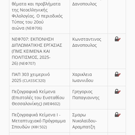
θέματα και προβλήματα
Δανοπουλος
της Νεοελληνικής
Φιλολογίας. Ο περιοδικός
Τύπος του 20ού
αιώνα
(ΝΕΦ706)
ΝΕΦ707: ΕΚΠΟΝΗΣΗ
Κωνσταντινος
ΔΙΠΛΩΜΑΤΙΚΗΣ ΕΡΓΑΣΙΑΣ
Δανοπουλος
(ΠΜΣ ΚΕΙΜΕΝΑ ΚΑΙ
ΠΟΛΙΤΙΣΜΟΣ, 2025-
26)
(ΝΕΦ707)
ΠΑΠ 303 χειμερινό
Χαρικλεια
2025
Ιωαννιδου
(CLASSIC320)
Πεζογραφικά Κείμενα
Γρηγοριος
(Επιστολές του Ευσταθίου
Παπαγιαννης
Θεσσαλονίκης)
(ΜΕΦ602)
Πεζογραφικά Κείμενα Ι -
Σμαρω
Μεταπτυχιακό Πρόγραμμα
Νικολαϊδου-
Σπουδών
Αραμπατζη
(ΚΦΙ 502)