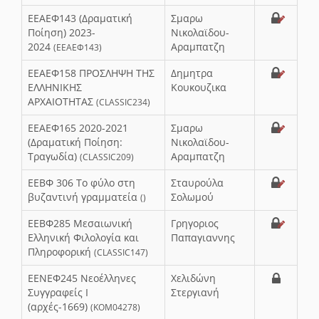
ΕΕΑΕΦ143 (Δραματική
Σμαρω
Ποίηση) 2023-
Νικολαϊδου-
2024
Αραμπατζη
(ΕΕΑΕΦ143)
ΕΕΑΕΦ158 ΠΡΟΣΛΗΨΗ ΤΗΣ
Δημητρα
ΕΛΛΗΝΙΚΗΣ
Κουκουζικα
ΑΡΧΑΙΟΤΗΤΑΣ
(CLASSIC234)
ΕΕΑΕΦ165 2020-2021
Σμαρω
(Δραματική Ποίηση:
Νικολαϊδου-
Τραγωδία)
Αραμπατζη
(CLASSIC209)
ΕΕΒΦ 306 Το φύλο στη
Σταυρούλα
βυζαντινή γραμματεία
Σολωμού
()
ΕΕΒΦ285 Μεσαιωνική
Γρηγοριος
Ελληνική Φιλολογία και
Παπαγιαννης
Πληροφορική
(CLASSIC147)
ΕΕΝΕΦ245 Νεοέλληνες
Χελιδώνη
Συγγραφείς Ι
Στεργιανή
(αρχές-1669)
(KOM04278)