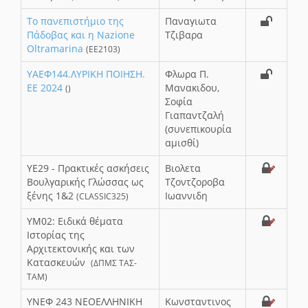
Το πανεπιστήμιο της
Παναγιωτα
Πάδοβας και η Nazione
Τζιβαρα
Oltramarina
(EE2103)
ΥΑΕΦ144.ΛΥΡΙΚΗ ΠΟΙΗΣΗ.
Φλωρα Π.
ΕΕ 2024
Μανακιδου,
()
Σοφία
Γιαπαντζαλή
(συνεπικουρία
αμισθί)
ΥΕ29 - Πρακτικές ασκήσεις
Βιολετα
Βουλγαρικής Γλώσσας ως
Τζοντζοροβα
ξένης 1&2
Ιωαννιδη
(CLASSIC325)
ΥΜ02: Ειδικά θέματα
Ιστορίας της
Αρχιτεκτονικής και των
Κατασκευών
(ΔΠΜΣ ΤΑΣ-
ΤΑΜ)
ΥΝΕΦ 243 ΝΕΟΕΛΛΗΝΙΚΗ
Κωνσταντινος