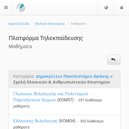
Ε
Ε
$langMenu
π
ί
ι
Αρχική Σελίδα
Επιλογή Κατηγορίας
Μαθήματα
λ
ο
ο
δ
Πλατφόρμα Τηλεκπαίδευσης
γ
ο
ή
ς
Μαθήματα
Γ
λ
ώ
σ
Κατηγορία:
Δημοκρίτειο Πανεπιστήμιο Θράκης
»
σ
Σχολή Κλασικών & Ανθρωπιστικών Επιστημών
α
ς
Γλωσσών, Φιλολογίας και Πολιτισμού
Παρευξεινίων Χωρών
(KOM07)
- 257 διαθέσιμα
μαθήματα
Ελληνικής Φιλολογίας
(KOM04)
- 352 διαθέσιμα
μαθήματα