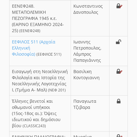
ΕΕΝΕΦ248.
Κωνσταντινος
ΜΕΤΑΠΟΛΕΜΙΚΗ
Δανοπουλος
ΠΕΖΟΓΡΑΦΙΑ 1945 κ.ε.
(ΕΑΡΙΝΟ ΕΞΑΜΗΝΟ 2024-
25)
(ΕΕΝΕΦ248)
ΕΕΦΙΛΟΣ 511 (Αρχαία
Ιωαννης
Ελληνική
Πετροπουλος,
Φιλοσοφία)
Λάμπρος
(ΕΕΦΙΛΟΣ 511)
Παπαγιάννης
Εισαγωγή στη Νεοελληνική
Βασιλικη
Φιλολογία και Ιστορία της
Κοντογιαννη
Νεοελληνικής Λογοτεχνίας
Ι, (Τμήμα Α- Μαλ)
(ΝΕΦ 201)
Έλληνες βενετοί και
Παναγιωτα
οθωμανοί υπήκοοι
Τζιβαρα
(15ος-18ος αι.): Όψεις
ιδιωτικού και δημόσιου
βίου
(CLASSIC243)
ΕΛΛΗΝΙΚΗ ΠΑΛΑΙΟΓΡΑΦΙΑ:
Μυρσίνη