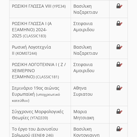
ΡΩΣΙΚΗ ΓΛΩΣΣΑ VIII
Βασιλικη
(ΥΡΣ34)
Ναζαρετιαν
ΡΩΣΙΚΗ ΓΛΩΣΣΑ Ι (Α
Στεφανια
ΕΞΑΜΗΝΟ) 2024-
Αμοιριδου
2025
(CLASSIC183)
Ρωσική Λογοτεχνία
Βασιλικη
II
Ναζαρετιαν
(KOM07244)
ΡΩΣΙΚΗ ΛΟΓΟΤΕΧΝΙΑ Ι ( Ζ /
Στεφανια
ΧΕΙΜΕΡΙΝΟ
Αμοιριδου
ΕΞΆΜΗΝΟ)
(CLASSIC181)
Σεμινάριο 19ος αιώνας
Αθηνα
Ευρωπαϊκή
Συριατου
(υποχρεωτικό
κατεύθυν)
Σύγχρονες Μορφολογικές
Μαρια
Θεωρίες
Μητσιακη
(ΥΓΛΩ339)
Το έργο του Διονυσίου
Βασιλικη
Σολωμού
Κοντογιαννη
(ΕΕΝΕΦ 246)