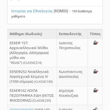
Ιστορίας και Εθνολογίας
(KOM03)
- 193 διαθέσιμα
μαθήματα
Μάθημα (Κωδικός)
Εκπαιδευτής
Τύπος
EEAΕΦ 157:
Ιωαννης
Αρχαιοελληνικοί Μύθοι
Πετροπουλος
(Αλληγορία, Αλληγορικοί
μύθοι και
"Αίνοι")
(CLASSIC214)
EENEΦ252 Nεοελληνικά
Κωνσταντινος
Λογοτεχνικά Κείμενα IV
Δανοπουλος
(1930-σήμερα)
(CLASSIC190)
EΕΑΕΦ162 ΛΟΙΠΑ
Δημητρα
ΠΕΖΟΓΡΑΦΙΚΑ ΕΙΔΗ (ΕΚΤΟΣ
Κουκουζικα
ΦΙΛΟΣΟΦΙΑΣ)
(CLASSIC235)
Iστοριογραφία
Ιωαννης
(ΥΑΕΦ 146)