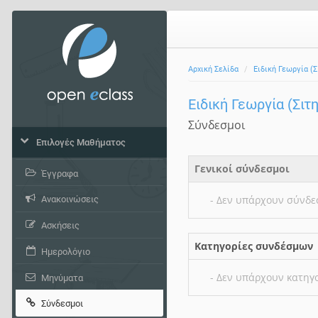
Αρχική Σελίδα
Ειδική Γεωργία (Σ
Ειδική Γεωργία (Σιτ
Σύνδεσμοι
Επιλογές Μαθήματος
Γενικοί σύνδεσμοι
Έγγραφα
- Δεν υπάρχουν σύνδε
Ανακοινώσεις
Ασκήσεις
Κατηγορίες συνδέσμων
Ημερολόγιο
- Δεν υπάρχουν κατηγ
Μηνύματα
Σύνδεσμοι