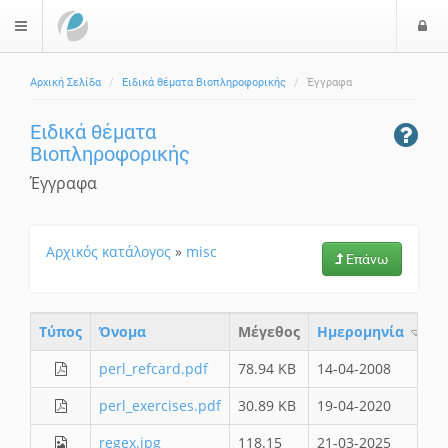
Ε
$langMenu
ί
Αρχική Σελίδα
Ειδικά θέματα Βιοπληροφορικής
Έγγραφα
ο
δ
Ειδικά θέματα
ο
Βιοπληροφορικής
ς
Έγγραφα
Αρχικός κατάλογος
»
misc
Επάνω
Τύπος
Όνομα
Μέγεθος
Ημερομηνία
perl_refcard.pdf
78.94 KB
14-04-2008
perl_exercises.pdf
30.89 KB
19-04-2020
regex.jpg
118.15
21-03-2025