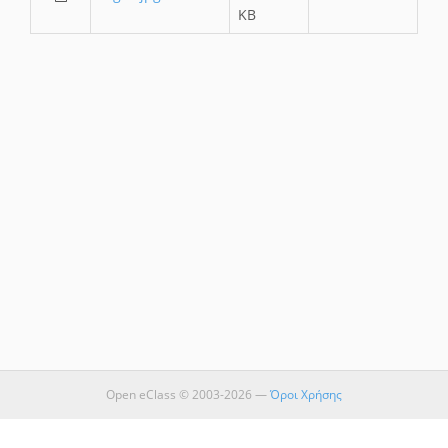
KB
Open eClass © 2003-2026 —
Όροι Χρήσης