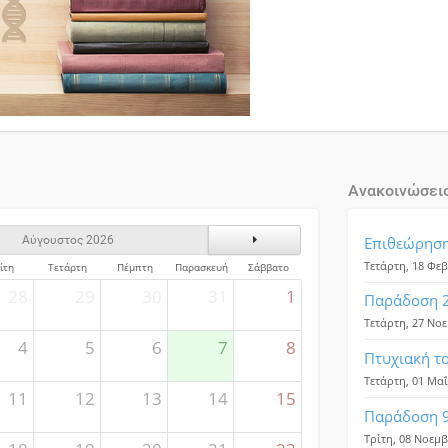
Ανακοινώσει
ς
Επόμενος Μήνας
Επιθεώρηση
Αύγουστος 2026
Τετάρτη, 18 Φε
ίτη
Τετάρτη
Πέμπτη
Παρασκευή
Σάββατο
28
29
30
31
1
Παράδοση 2
Τετάρτη, 27 Νο
4
5
6
7
8
Πτυχιακή τ
Τετάρτη, 01 Μα
11
12
13
14
15
Παράδοση 9
Τρίτη, 08 Νοεμ