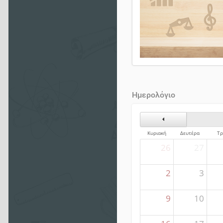
Ημερολόγιο
Προηγούμενος Μήνα
Κυριακή
Δευτέρα
Τρ
26
27
2
3
9
10