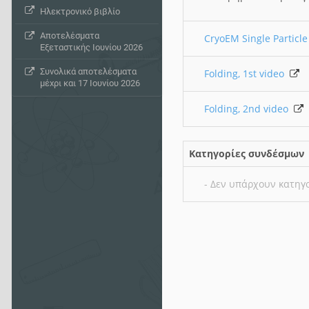
Ηλεκτρονικό βιβλίο
Αποτελέσματα
CryoEM Single Particl
Εξεταστικής Ιουνίου 2026
Συνολικά αποτελέσματα
Folding, 1st video
μέχρι και 17 Ιουνίου 2026
Folding, 2nd video
Κατηγορίες συνδέσμων
- Δεν υπάρχουν κατηγ