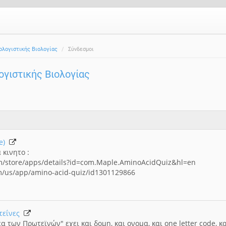
ολογιστικής Βιολογίας
Σύνδεσμοι
ογιστικής Βιολογίας
ne)
 κινητο :
om/store/apps/details?id=com.Maple.AminoAcidQuiz&hl=en
om/us/app/amino-acid-quiz/id1301129866
ωτεΐνες
α των Πρωτεϊνών" εχει και δομη, και ονομα, και one letter code, κ