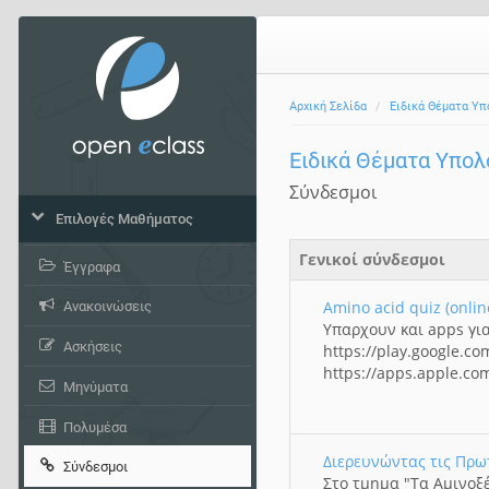
Αρχική Σελίδα
Ειδικά Θέματα Υπ
Ειδικά Θέματα Υπολ
Σύνδεσμοι
Επιλογές Μαθήματος
Γενικοί σύνδεσμοι
Έγγραφα
Amino acid quiz (onli
Ανακοινώσεις
Υπαρχουν και apps για
Ασκήσεις
https://play.google.c
https://apps.apple.c
Μηνύματα
Πολυμέσα
Διερευνώντας τις Πρ
Σύνδεσμοι
Στο τμημα "
Τα Αμινοξέ