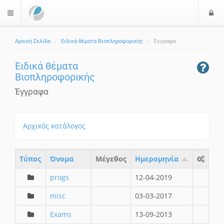
Ε
$langMenu
ί
Αρχική Σελίδα
Ειδικά θέματα Βιοπληροφορικής
Έγγραφα
ο
δ
Ειδικά θέματα
ο
Βιοπληροφορικής
ς
Έγγραφα
Αρχικός κατάλογος
Τύπος
Όνομα
Μέγεθος
Ημερομηνία
progs
12-04-2019
misc
03-03-2017
Exams
13-09-2013