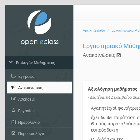
Αρχική Σελίδα
Εργαστηριακό Μάθ
Εργαστηριακό Μάθημ
Ανακοινώσεις
Επιλογές Μαθήματος
Έγγραφα
Ανακοινώσεις
Αξιολόγηση μαθήματος
- Δευτέρα, 04 Δεκεμβρίου 202
Ασκήσεις
Αγαπητές/οί φοιτήτριες
Εργασίες
έχει δωθεί παράταση σ
Ημερολόγιο
Θα σάς παρακαλούσαμε
ευπρόσδεκτη.
Παρουσιολόγιο
Οι διδάσκοντες