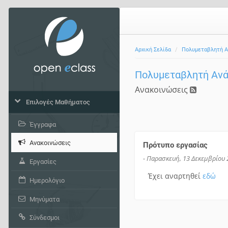
Αρχική Σελίδα
Πολυμεταβλητή Α
Πολυμεταβλητή Αν
Ανακοινώσεις
Επιλογές Μαθήματος
Έγγραφα
Ανακοινώσεις
Πρότυπο εργασίας
- Παρασκευή, 13 Δεκεμβρίου 
Εργασίες
Έχει αναρτηθεί
εδώ
Ημερολόγιο
Μηνύματα
Σύνδεσμοι