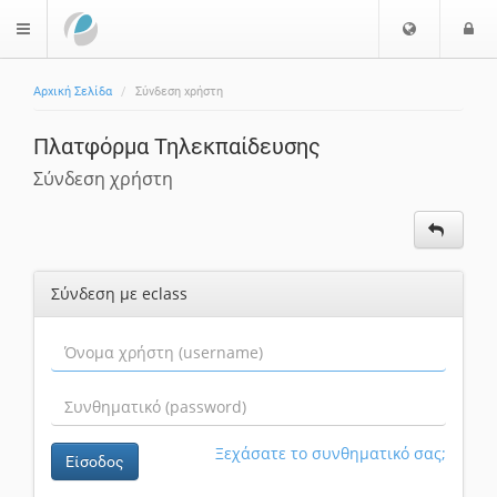
Ε
Ε
$langMenu
π
ί
ι
Αρχική Σελίδα
Σύνδεση χρήστη
λ
ο
ο
δ
Πλατφόρμα Τηλεκπαίδευσης
γ
ο
ή
ς
Σύνδεση χρήστη
Γ
λ
ώ
σ
Σύνδεση με eclass
σ
α
ς
Ξεχάσατε το συνθηματικό σας;
Είσοδος