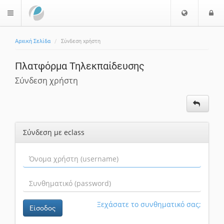
Ε
Ε
$langMenu
π
ί
ι
Αρχική Σελίδα
Σύνδεση χρήστη
λ
ο
ο
δ
Πλατφόρμα Τηλεκπαίδευσης
γ
ο
ή
ς
Σύνδεση χρήστη
Γ
λ
ώ
σ
Σύνδεση με eclass
σ
α
ς
Ξεχάσατε το συνθηματικό σας;
Είσοδος