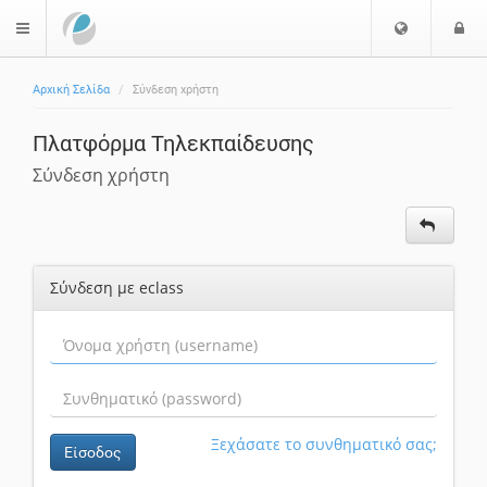
Ε
Ε
$langMenu
π
ί
ι
Αρχική Σελίδα
Σύνδεση χρήστη
λ
ο
ο
δ
Πλατφόρμα Τηλεκπαίδευσης
γ
ο
ή
ς
Σύνδεση χρήστη
Γ
λ
ώ
σ
Σύνδεση με eclass
σ
α
ς
Ξεχάσατε το συνθηματικό σας;
Είσοδος