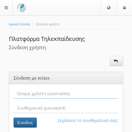
Ε
Ε
$langMenu
π
ί
ι
Αρχική Σελίδα
Σύνδεση χρήστη
λ
ο
ο
δ
Πλατφόρμα Τηλεκπαίδευσης
γ
ο
ή
ς
Σύνδεση χρήστη
Γ
λ
ώ
σ
Σύνδεση με eclass
σ
α
ς
Ξεχάσατε το συνθηματικό σας;
Είσοδος