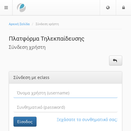
Ε
Ε
$langMenu
π
ί
ι
Αρχική Σελίδα
Σύνδεση χρήστη
λ
ο
ο
δ
Πλατφόρμα Τηλεκπαίδευσης
γ
ο
ή
ς
Σύνδεση χρήστη
Γ
λ
ώ
σ
Σύνδεση με eclass
σ
α
ς
Ξεχάσατε το συνθηματικό σας;
Είσοδος