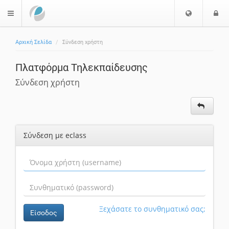
Ε
Ε
$langMenu
π
ί
ι
Αρχική Σελίδα
Σύνδεση χρήστη
λ
ο
ο
δ
Πλατφόρμα Τηλεκπαίδευσης
γ
ο
ή
ς
Σύνδεση χρήστη
Γ
λ
ώ
σ
Σύνδεση με eclass
σ
α
ς
Ξεχάσατε το συνθηματικό σας;
Είσοδος