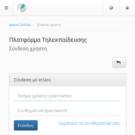
Ε
Ε
$langMenu
π
ί
ι
Αρχική Σελίδα
Σύνδεση χρήστη
λ
ο
ο
δ
Πλατφόρμα Τηλεκπαίδευσης
γ
ο
ή
ς
Σύνδεση χρήστη
Γ
λ
ώ
σ
Σύνδεση με eclass
σ
α
ς
Ξεχάσατε το συνθηματικό σας;
Είσοδος