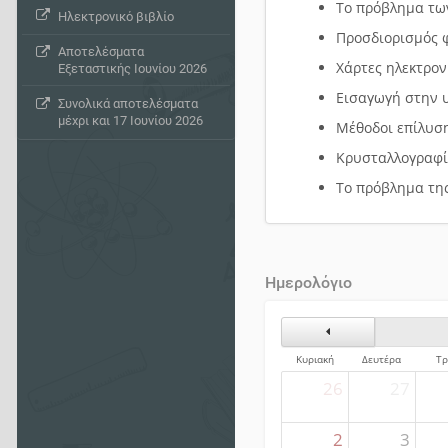
Το πρόβλημα των
Ηλεκτρονικό βιβλίο
Προσδιορισμός 
Αποτελέσματα
Χάρτες ηλεκτρον
Εξεταστικής Ιουνίου 2026
Εισαγωγή στην 
Συνολικά αποτελέσματα
μέχρι και 17 Ιουνίου 2026
Μέθοδοι επίλυση
Κρυσταλλογραφί
Το πρόβλημα τη
Ημερολόγιο
Προηγούμενος Μήνα
Κυριακή
Δευτέρα
Τρ
26
27
2
3