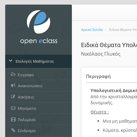
Αρχική Σελίδα
Ειδικά Θέματα Υπ
Ειδικά Θέματα Υπολ
Νικόλαος Γλυκός
Επιλογές Μαθήματος
Έγγραφα
Περιγραφή
Ανακοινώσεις
Υπολογιστική Δομικ
Από την κρυσταλλογρα
Ασκήσεις
δυναμικής.
Μηνύματα
Θέματα :
Πολυμέσα
Μια μη μαθηματ
Κύματα, κρύσταλ
Σύνδεσμοι