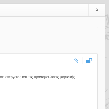
Ε
ί
σ
ο
δ
ο
ς
ση ενέργειας και τις προσομοιώσεις μοριακής