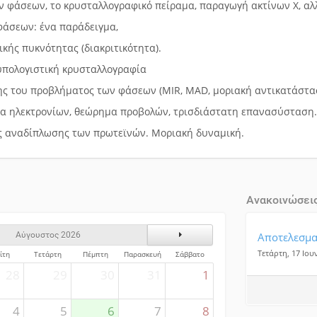
 φάσεων, το κρυσταλλογραφικό πείραμα, παραγωγή ακτίνων Χ, αλ
φάσεων: ένα παράδειγμα,
ικής πυκνότητας (διακριτικότητα).
υπολογιστική κρυσταλλογραφία
ς του προβλήματος των φάσεων (MIR, MAD, μοριακή αντικατάσταση
α ηλεκτρονίων, θεώρημα προβολών, τρισδιάστατη επανασύσταση
ς αναδίπλωσης των πρωτεϊνών. Μοριακή δυναμική.
Ανακοινώσει
ς
Επόμενος Μήνας
Αποτελεσματ
Αύγουστος 2026
Τετάρτη, 17 Ιου
ίτη
Τετάρτη
Πέμπτη
Παρασκευή
Σάββατο
28
29
30
31
1
4
5
6
7
8